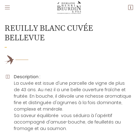


14 Le Carroir,
18120 Preuilly
02 48 51 30 78
REUILLY BLANC CUVÉE
BELLEVUE
-
Description :

La cuvée est issue d'une parcelle de vigne de plus
de 43 ans. Au nez il a une belle ouverture fraîche et
Adresse email de réception

fruitée. En bouche, il dévoile une richesse aromatique
fine et distinguée d'agrumes à la fois dominante,
En cochant cette case, vous consentez à recevoir nos propositions
complexe et minérale.
commerciales à l'adresse email indiqué ci-dessus. Vous pouvez vous
désinscrire à tout moment en utilisant
le formulaire de désinscription
.
Sa saveur équilibrée vous séduira à l'apéritif
accompagné d'amuse-bouche, de feuilletés au
fromage et au saumon.
INSCRIPTION