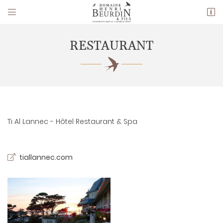


14 Le Carroir,
18120 Preuilly
02 48 51 30 78
RESTAURANT
Ti Al Lannec - Hôtel Restaurant & Spa
Adresse email de réception

tiallannec.com
En cochant cette case, vous consentez à recevoir nos propositions
commerciales à l'adresse email indiqué ci-dessus. Vous pouvez vous
désinscrire à tout moment en utilisant
le formulaire de désinscription
.
INSCRIPTION