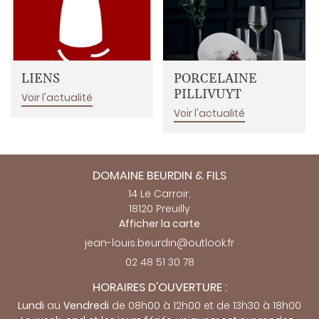
EN IMAGES
RESTEZ INFO
AVIS
INSCRIPTION NEWSL
ACTUALITÉS
LIENS
PORCELAINE
PILLIVUYT
Voir l'actualité
CONTACT
Voir l'actualité
REJOIGNEZ-NO
DOMAINE BEURDIN & FILS
14 Le Carroir,
18120 Preuilly
Afficher la carte
02 48 51 30 78
HORAIRES D'OUVERTURE :
Lundi
au
Vendredi
de 08h00 à 12h00 et de 13h30 à 18h00