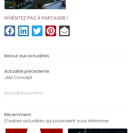
N'HÉSITEZ PAS À PARTAGER !
Retour aux actualités
Actualité précédente
UNE QUESTIO
LAM Concept
BIENVENUE
Actualité suivante
02 48 51 30 7
-
LE DOMAINE
Récemment
NOS VINS
D'autres actualités qui pourraient vous intéresser