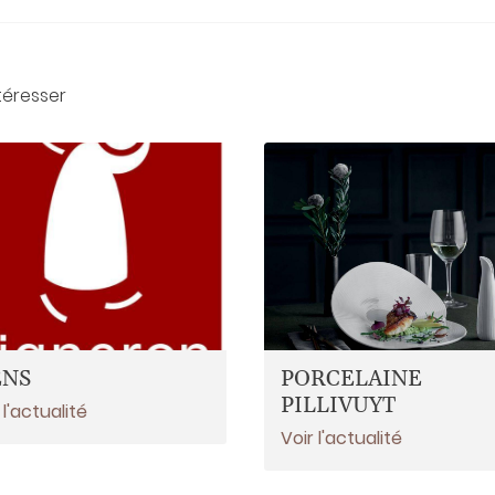
téresser
ENS
PORCELAINE
PILLIVUYT
 l'actualité
Voir l'actualité