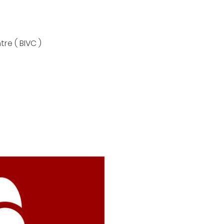
ez vous
ription
.
re ( BIVC )