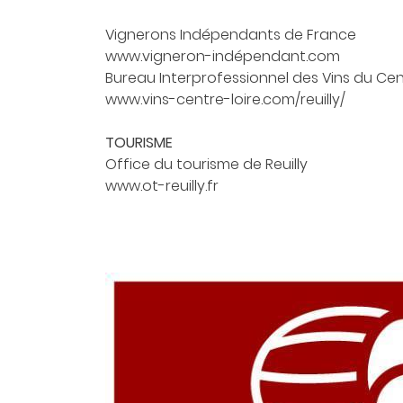
commerciales à l'adresse email indiqué ci-dessus. Vous pouv
désinscrire à tout moment en utilisant
le formulaire de désinsc
Vignerons Indépendants de France
www.vigneron-indépendant.com
INSCRIPTION
Bureau Interprofessionnel des Vins du Cent
www.vins-centre-loire.com/reuilly/
TOURISME
Office du tourisme de Reuilly
www.ot-reuilly.fr