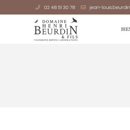
02 48 51 30 78
14 Le Carroir,
18120 Preuilly
02 48 51 30 78
BIE
Adresse email de réception

En cochant cette case, vous consentez à recevoir nos proposi