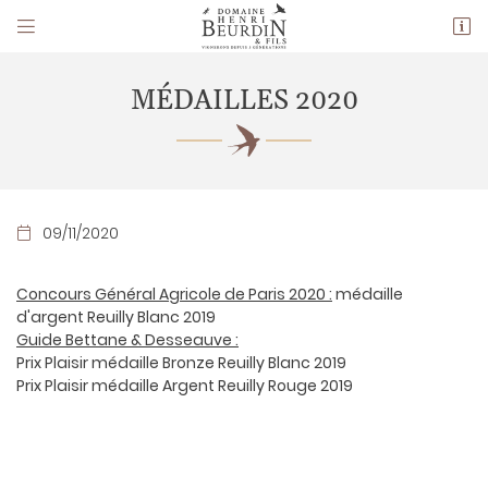


14 Le Carroir,
18120 Preuilly
02 48 51 30 78
MÉDAILLES 2020
09/11/2020

Concours Général Agricole de Paris 2020 :
médaille
d'argent Reuilly Blanc 2019
Adresse email de réception

Guide Bettane & Desseauve :
Prix Plaisir médaille Bronze Reuilly Blanc 2019
En cochant cette case, vous consentez à recevoir nos propositions
Prix Plaisir médaille Argent Reuilly Rouge 2019
commerciales à l'adresse email indiqué ci-dessus. Vous pouvez vous
désinscrire à tout moment en utilisant
le formulaire de désinscription
.
INSCRIPTION