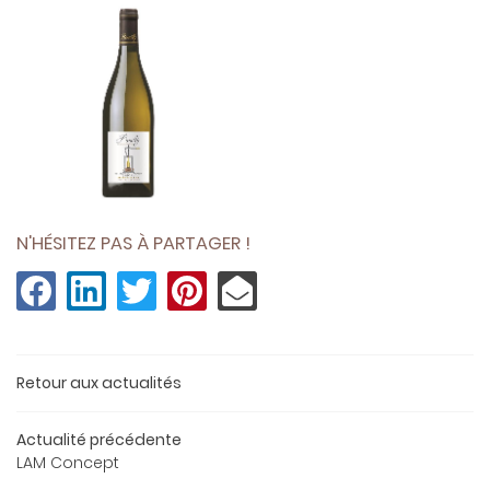
N'HÉSITEZ PAS À PARTAGER !
UNE QUESTIO
Retour aux actualités
BIENVENUE
Actualité précédente
02 48 51 30 7
LAM Concept
LE DOMAINE