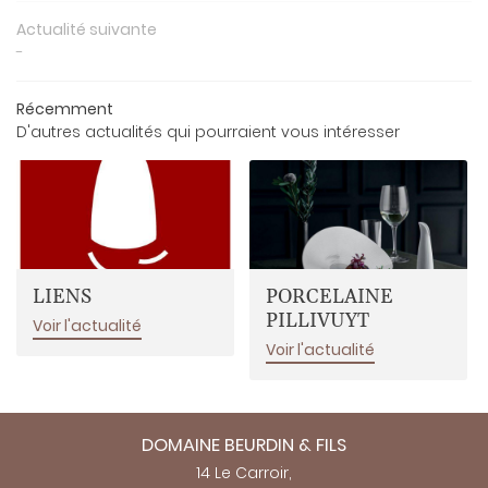
Actualité suivante
NOS VINS
-
EN IMAGES
Récemment
RESTEZ INFO
D'autres actualités qui pourraient vous intéresser
AVIS
INSCRIPTION NEWSL
ACTUALITÉS
CONTACT
REJOIGNEZ-NO
LIENS
PORCELAINE
PILLIVUYT
Voir l'actualité
Voir l'actualité
DOMAINE BEURDIN & FILS
14 Le Carroir,